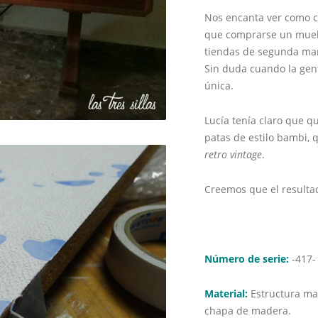
Nos encanta ver como c
que comprarse un muebl
tiendas de segunda man
Sin duda cuando la gen
única.
Lucía tenía claro que 
patas de estilo bambi, 
retro vintage
.
Creemos que el resulta
Número de serie:
-417-
Material:
Estructura ma
chapa de madera.