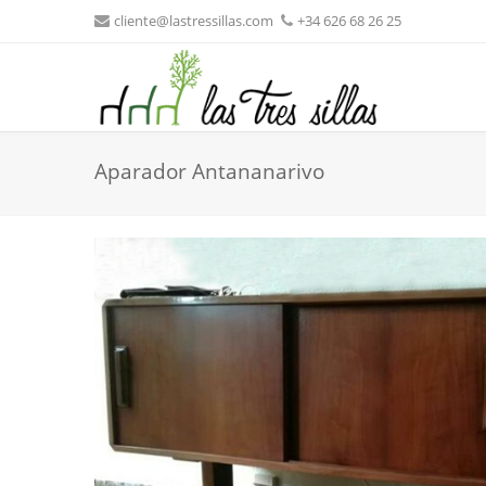
cliente@lastressillas.com
+34 626 68 26 25
Aparador Antananarivo