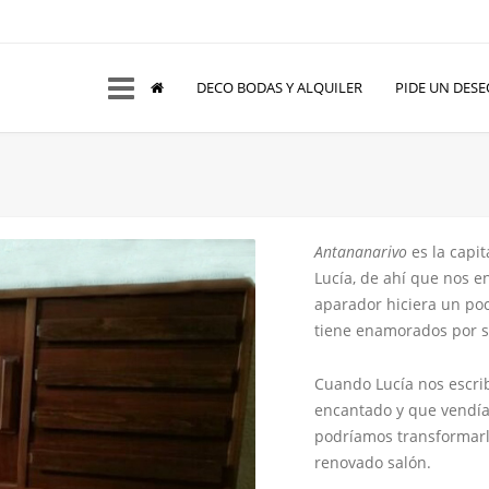
DECO BODAS Y ALQUILER
PIDE UN DESE
Antananarivo
es la capi
Lucía, de ahí que nos e
aparador hiciera un poc
tiene enamorados por su
Cuando Lucía nos escri
encantado y que vendía
podríamos transformarl
renovado salón.