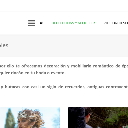
DECO BODAS Y ALQUILER
PIDE UN DESE
bles
, por ello te ofrecemos decoración y mobiliario romántico de ép
lquier rincón en tu boda o evento.
s y butacas con casi un siglo de recuerdos, antiguas contraven