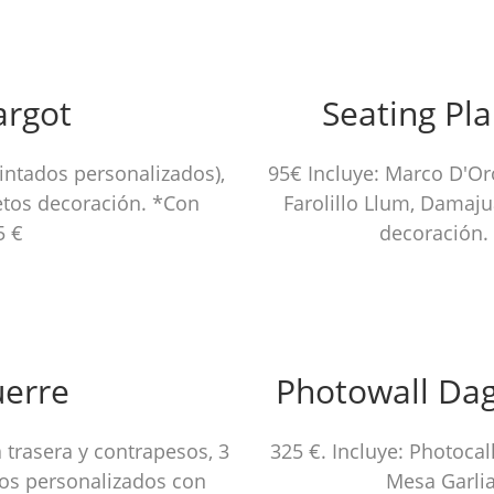
argot
Seating Pla
pintados personalizados),
95€ Incluye: Marco D'Oro
jetos decoración. *Con
Farolillo Llum, Damaju
5 €
decoración. 
uerre
Photowall Dag
a trasera y contrapesos, 3
325 €. Incluye: Photocal
os personalizados con
Mesa Garlia