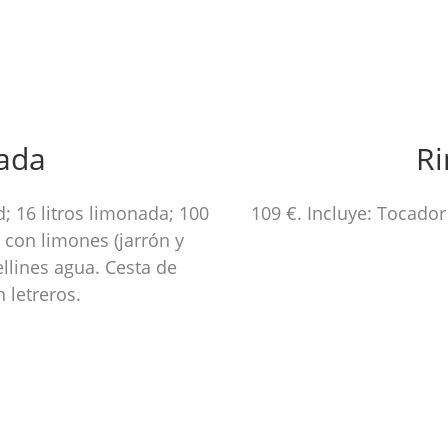
ada
Ri
d; 16 litros limonada; 100
109 €. Incluye: Tocador
 con limones (jarrón y
ellines agua. Cesta de
 letreros.