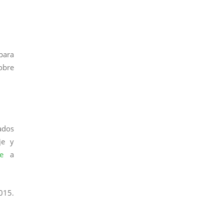
para
obre
ados
je y
e
a
015.