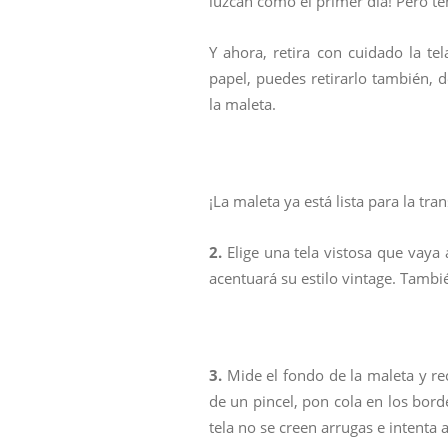
luzcan como el primer día! Pero ten
Y ahora, retira con cuidado la tel
papel, puedes retirarlo también, de
la maleta.
¡La maleta ya está lista para la tr
2.
Elige una tela vistosa que vaya 
acentuará su estilo vintage. Tambi
3.
Mide el fondo de la maleta y re
de un pincel, pon cola en los bord
tela no se creen arrugas e intenta a