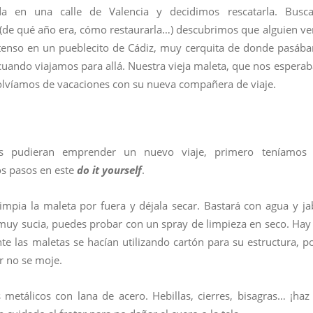
 en una calle de Valencia y decidimos rescatarla. Busc
t (de qué año era, cómo restaurarla…) descubrimos que alguien ve
intenso en un pueblecito de Cádiz, muy cerquita de donde pasáb
cuando viajamos para allá. Nuestra vieja maleta, que nos esperab
olvíamos de vacaciones con su nueva compañera de viaje.
as pudieran emprender un nuevo viaje, primero teníamos
os pasos en este
do it yourself
.
impia la maleta por fuera y déjala secar. Bastará con agua y ja
á muy sucia, puedes probar con un spray de limpieza en seco. Hay
e las maletas se hacían utilizando cartón para su estructura, po
or no se moje.
 metálicos con lana de acero. Hebillas, cierres, bisagras… ¡haz