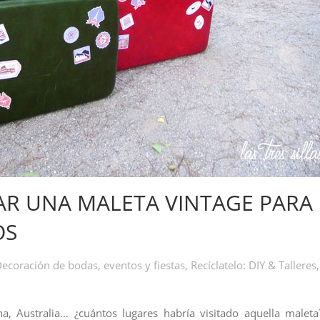
R UNA MALETA VINTAGE PARA
OS
ecoración de bodas, eventos y fiestas
,
Recíclatelo: DIY & Talleres
,
hina, Australia… ¿cuántos lugares habría visitado aquella maleta