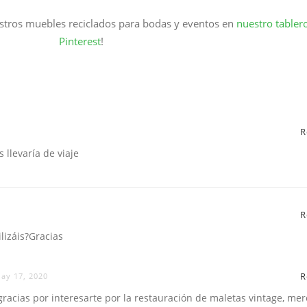
estros muebles reciclados para bodas y eventos en
nuestro tabler
Pinterest
!
R
 llevaría de viaje
R
ilizáis?Gracias
R
ay 17, 2020
gracias por interesarte por la restauración de maletas vintage, me