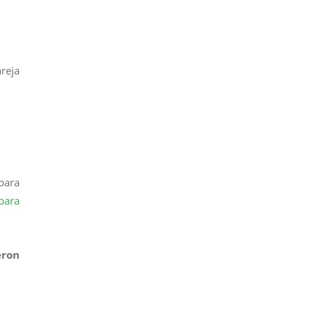
reja
para
ara
eron