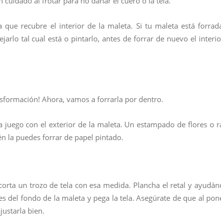
 cuidado al frotar para no dañar el cuero o la tela.
a que recubre el interior de la maleta. Si tu maleta está forrad
jarlo tal cual está o pintarlo, antes de forrar de nuevo el interi
ansformación! Ahora, vamos a forrarla por dentro.
a juego con el exterior de la maleta. Un estampado de flores o r
én la puedes forrar de papel pintado.
corta un trozo de tela con esa medida. Plancha el retal y ayudán
es del fondo de la maleta y pega la tela. Asegúrate de que al pon
justarla bien.