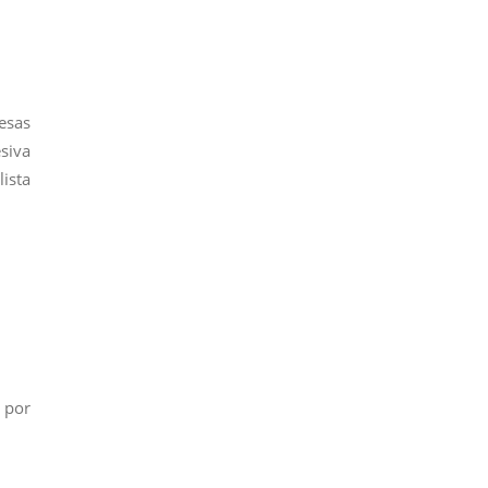
esas
siva
lista
 por