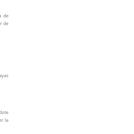
a de
or de
ayas
dote
er la