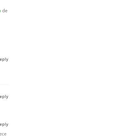
o
de
eply
eply
eply
rece