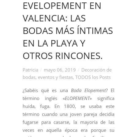
EVELOPEMENT EN
VALENCIA: LAS
BODAS MÁS ÍNTIMAS
EN LA PLAYA Y
OTROS RINCONES.
Patricia
mayo 06, 2019
Decoración de
bodas, eventos y fiestas
,
TODOS los Posts
¿Sabéis qué es una
Boda Elopement
? El
término inglés «
ELOPEMENT
» significa
huida, fuga. En 1800, se usaba este
término cuando una joven pareja decidía
fugarse para casarse, la mayoría de las
veces en aquella época era porque su